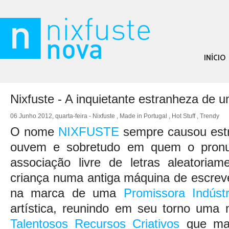
INÍCIO
Nixfuste - A inquietante estranheza de
06 Junho 2012, quarta-feira -
Nixfuste
,
Made in Portugal
,
Hot Stuff
,
Trendy
O nome
NIXFUSTE
sempre causou est
ouvem e sobretudo em quem o pronu
associação livre de letras aleatoria
criança numa antiga máquina de escreve
na marca de uma
Promissora Indústr
artística, reunindo em seu torno uma 
Talentosos Recursos Criativos
que mar